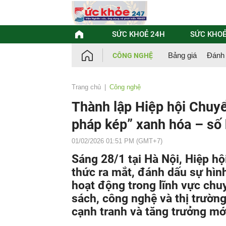
Chuyển
đến
nội
dung
SỨC KHOẺ 24H
SỨC KHOẺ
Bảng giá
Đánh 
CÔNG NGHỆ
Trang chủ
Công nghệ
Thành lập Hiệp hội Chuyể
pháp kép” xanh hóa – số
01/02/2026 01:51 PM (GMT+7)
Sáng 28/1 tại Hà Nội, Hiệp h
thức ra mắt, đánh dấu sự hìn
hoạt động trong lĩnh vực chuy
sách, công nghệ và thị trườn
cạnh tranh và tăng trưởng mới