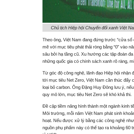
Chủ tịch Hiệp hội Chuyển đổi xanh Việt 
Theo ông, Việt Nam đang đứng trước “cửa sổ c
mẽ với mục tiêu phát thải ròng bằng “0” vào n
sâu bởi hạ tầng cũ. Xu hướng các tập đoàn đa 
những quốc gia có chính sách xanh rõ ràng, m
Từ góc độ công nghệ, lãnh đạo Hiệp hội nhận đ
tới mục tiêu Net Zero, Việt Nam cần thúc đẩy 
loại bỏ carbon. Ông Đặng Huy Đông lưu ý, nếu c
quy mô lớn, mục tiêu Net Zero sẽ khó khả thi.
Đề cập tiềm năng hình thành một ngành kinh t
Môi trường, mỗi năm Việt Nam phát sinh khoảng
hoạt. Nếu được xử lý bằng các công nghệ như k
nguồn phụ phẩm này có thể tạo ra khoảng 60 tri