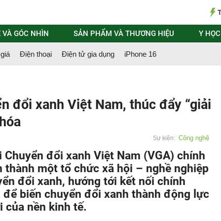
T
 VÀ GÓC NHÌN
SẢN PHẨM VÀ THƯƠNG HIỆU
Y HỌC
giá
Điện thoại
Điện tử gia dụng
iPhone 16
n đổi xanh Việt Nam, thúc đẩy “giải
 hóa
Công nghệ
Sự kiện:
ội Chuyển đổi xanh Việt Nam (VGA) chính
h thành một tổ chức xã hội – nghề nghiệp
ển đổi xanh, hướng tới kết nối chính
g để biến chuyển đổi xanh thành động lực
 của nền kinh tế.