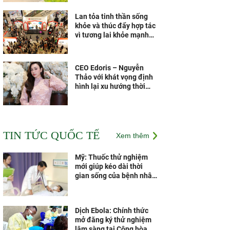
Lan tỏa tinh thần sống
khỏe và thúc đẩy hợp tác
vì tương lai khỏe mạnh
hơn
CEO Edoris – Nguyễn
Thảo với khát vọng định
hình lại xu hướng thời
trang Việt
Các vắc xin thế hệ mới
theo công nghệ của Pháp
TIN TỨC QUỐC TẾ
Xem thêm
sẽ được sản xuất tại Nhà
máy Vắc xin và Sinh
phẩm VNVC từ năm 2028
Mỹ: Thuốc thử nghiệm
mới giúp kéo dài thời
gian sống của bệnh nhân
ung thư tụy
Dịch Ebola: Chính thức
mở đăng ký thử nghiệm
lâm sàng tại Cộng hòa