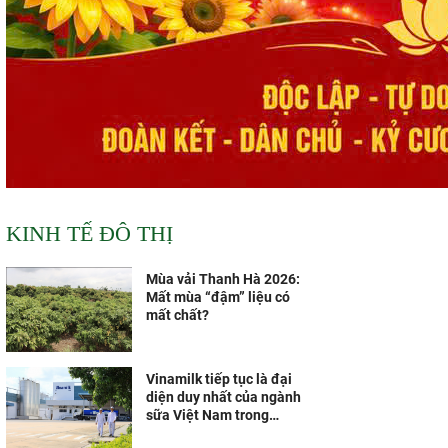
KINH TẾ ĐÔ THỊ
Mùa vải Thanh Hà 2026:
Mất mùa “đậm” liệu có
mất chất?
Vinamilk tiếp tục là đại
diện duy nhất của ngành
sữa Việt Nam trong
Fortune 500 Đông Nam Á