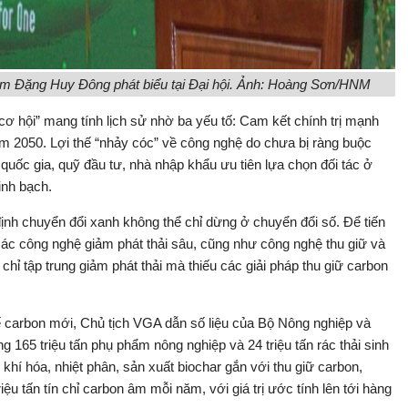
Nam Đặng Huy Đông phát biểu tại Đại hội. Ảnh: Hoàng Sơn/HNM
ơ hội” mang tính lịch sử nhờ ba yếu tố: Cam kết chính trị mạnh
ăm 2050. Lợi thế “nhảy cóc” về công nghệ do chưa bị ràng buộc
quốc gia, quỹ đầu tư, nhà nhập khẩu ưu tiên lựa chọn đối tác ở
inh bạch.
ịnh chuyển đổi xanh không thể chỉ dừng ở chuyển đổi số. Để tiến
các công nghệ giảm phát thải sâu, cũng như công nghệ thu giữ và
hỉ tập trung giảm phát thải mà thiếu các giải pháp thu giữ carbon
ế carbon mới, Chủ tịch VGA dẫn số liệu của Bộ Nông nghiệp và
 165 triệu tấn phụ phẩm nông nghiệp và 24 triệu tấn rác thải sinh
hí hóa, nhiệt phân, sản xuất biochar gắn với thu giữ carbon,
ệu tấn tín chỉ carbon âm mỗi năm, với giá trị ước tính lên tới hàng