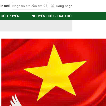
in mới
Đăng nhập
 CỔ TRUYỀN
NGUYÊN CỨU - TRAO ĐỔI