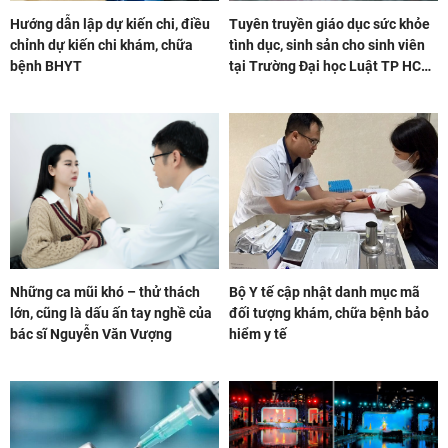
Hướng dẫn lập dự kiến chi, điều
Tuyên truyền giáo dục sức khỏe
chỉnh dự kiến chi khám, chữa
tình dục, sinh sản cho sinh viên
bệnh BHYT
tại Trường Đại học Luật TP HCM:
Lan tỏa kiến thức, xây nền tảng
cho một thế hệ trẻ
Những ca mũi khó – thử thách
Bộ Y tế cập nhật danh mục mã
lớn, cũng là dấu ấn tay nghề của
đối tượng khám, chữa bệnh bảo
bác sĩ Nguyễn Văn Vượng
hiểm y tế