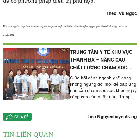
để có phương pháp điều trị phù hợp.
Theo: Vũ Ngọc
Dẫn theo nguồn: https://suckhoeviet.org.vn/cung-ths-bs-pham-thi-hoa-tim-hieu-phuong-phap-tre-hoa-da-khong-xam-lan-
21019.html
TRUNG TÂM Y TẾ KHU VỰC
THANH BA – NÂNG CAO
CHẤT LƯỢNG CHĂM SÓC
SỨC KHỎE VÌ NHÂN DÂN
Giữa bối cảnh ngành y tế đang
không ngừng đổi mới để đáp ứng
nhu cầu chăm sóc sức khỏe ngày
càng cao của nhân dân, Trung
tâm Y tế khu vực Thanh Ba (tỉnh
Phú Thọ) đã và đang khẳng định
vị thế là một trong những đơn vị y
Theo Nguyenhuyentrang
CHIA SẺ
tế công lập hạng [...]
TIN LIÊN QUAN