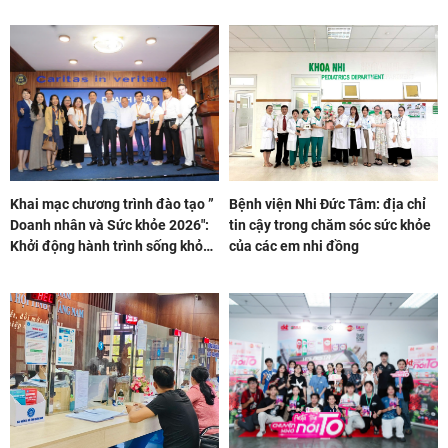
Khai mạc chương trình đào tạo ”
Bệnh viện Nhi Đức Tâm: địa chỉ
Doanh nhân và Sức khỏe 2026″:
tin cậy trong chăm sóc sức khỏe
Khởi động hành trình sống khỏe
của các em nhi đồng
và kiến tạo di sản sức khỏe bền
vững