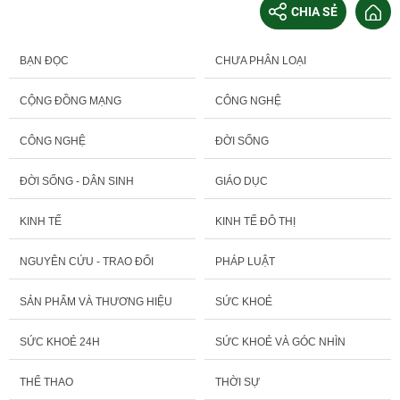
CHIA SẺ
BẠN ĐỌC
CHƯA PHÂN LOẠI
CỘNG ĐỒNG MẠNG
CÔNG NGHỆ
CÔNG NGHỆ
ĐỜI SỐNG
ĐỜI SỐNG - DÂN SINH
GIÁO DỤC
KINH TẾ
KINH TẾ ĐÔ THỊ
NGUYÊN CỨU - TRAO ĐỔI
PHÁP LUẬT
SẢN PHẨM VÀ THƯƠNG HIỆU
SỨC KHOẺ
SỨC KHOẺ 24H
SỨC KHOẺ VÀ GÓC NHÌN
THỂ THAO
THỜI SỰ