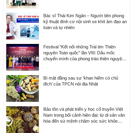
Bác sĩ Thái Kim Ngân – Người tiên phong
kỹ thuật đính cơ nội sinh se khít âm đạo an
toàn và tự nhiên
Festival “Kết nối những Trái tim Thiện
nguyện Toàn quốc” lần VIII: Dấu mốc
chuyển mình của phong trào thiện nguyện
Việt Nam
Bí mật đằng sau sự ‘khan hiếm có chủ
đích’ của TPCN nội địa Nhật
Bảo tồn và phát triển y học cổ truyền Việt
Nam trong bối cảnh hiện đại: từ di sản văn
hóa đến sứ mệnh chăm sóc sức khỏe
cộng đồng