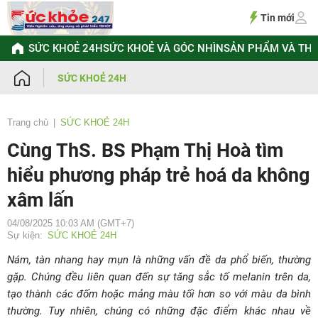
Chuyển
đến
Tin mới
nội
dung
SỨC KHOẺ 24H
SỨC KHOẺ VÀ GÓC NHÌN
SẢN PHẨM VÀ TH
SỨC KHOẺ 24H
Trang chủ
SỨC KHOẺ 24H
Cùng ThS. BS Phạm Thị Hoà tìm
hiểu phương pháp trẻ hoá da không
xâm lấn
04/08/2025 10:03 AM (GMT+7)
Sự kiện:
SỨC KHOẺ 24H
Nám, tàn nhang hay mụn là những vấn đề da phổ biến, thường
gặp. Chúng đều liên quan đến sự tăng sắc tố melanin trên da,
tạo thành các đốm hoặc mảng màu tối hơn so với màu da bình
thường. Tuy nhiên, chúng có những đặc điểm khác nhau về