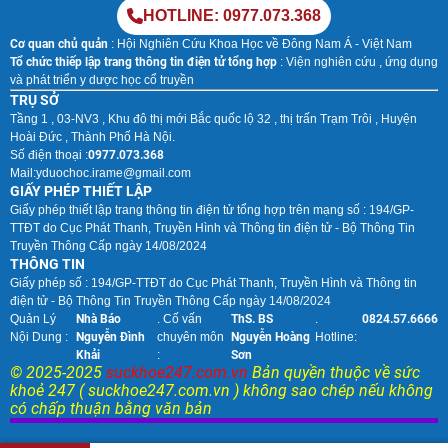
HOTLINE: 0977.073.368
Cơ quan chủ quản
: Hội Nghiên Cứu Khoa Học về Đông Nam Á - Việt Nam
Tổ chức thiếp lập trang thông tin điện tử tổng hợp
: Viện nghiên cứu , ứng dụng
và phát triển y dược học cổ truyền
TRỤ SỞ
Tầng 1 , 03-NV3 , Khu đô thị mới Bắc quốc lộ 32 , thị trấn Trạm Trôi , Huyện
Hoài Đức , Thành Phố Hà Nội.
Số điện thoại :
0977.073.368
Mail:
yduochoc.irame@gmail.com
GIẤY PHÉP THIẾT LẬP
Giấy phép thiết lập trang thông tin điện tử tổng hợp trên mạng số : 194/GP-
TTĐT do Cục Phát Thanh, Truyền Hình và Thông tin điện tử - Bộ Thông Tin
Truyền Thông Cấp ngày 14/08/2024
THÔNG TIN
Giấy phép số : 194/GP-TTĐT do Cục Phát Thanh, Truyền Hình và Thông tin
điện tử - Bộ Thông Tin Truyền Thông Cấp ngày 14/08/2024
Quản Lý
Nhà Báo
. Cố vấn
ThS. BS
.
0824.57.6666
Nội Dung :
Nguyễn Đình
chuyên môn
Nguyễn Hoàng
Hotline:
Khải
:
Sơn
© 2025-2025
suckhoe247.com.vn
Bản quyền thuộc về sức
khoẻ 247 ( suckhoe247.com.vn ) không sao chép nếu không
có chấp thuận bằng văn bản