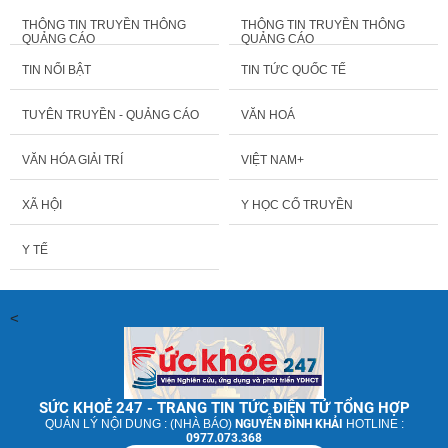
THÔNG TIN TRUYỀN THÔNG
THÔNG TIN TRUYỀN THÔNG
QUẢNG CÁO
QUẢNG CÁO
TIN NỔI BẬT
TIN TỨC QUỐC TẾ
TUYÊN TRUYỀN - QUẢNG CÁO
VĂN HOÁ
VĂN HÓA GIẢI TRÍ
VIỆT NAM+
XÃ HỘI
Y HỌC CỔ TRUYỀN
Y TẾ
<
SỨC KHOẺ 247 - TRANG TIN TỨC ĐIỆN TỬ TỔNG HỢP
QUẢN LÝ NỘI DUNG : (NHÀ BÁO)
NGUYỄN ĐÌNH KHẢI
HOTLINE :
0977.073.368