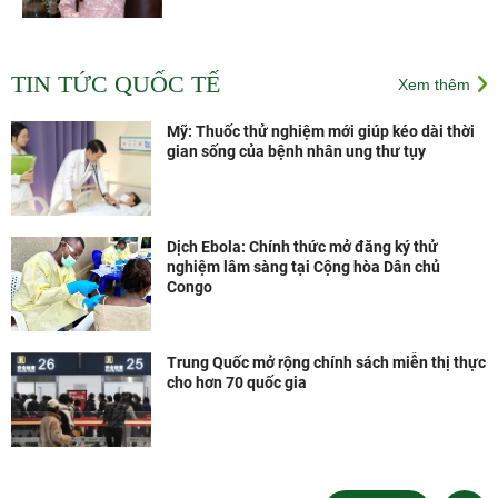
Các vắc xin thế hệ mới
theo công nghệ của Pháp
TIN TỨC QUỐC TẾ
Xem thêm
sẽ được sản xuất tại Nhà
máy Vắc xin và Sinh
phẩm VNVC từ năm 2028
Mỹ: Thuốc thử nghiệm mới giúp kéo dài thời
gian sống của bệnh nhân ung thư tụy
Dịch Ebola: Chính thức mở đăng ký thử
nghiệm lâm sàng tại Cộng hòa Dân chủ
Congo
Trung Quốc mở rộng chính sách miễn thị thực
cho hơn 70 quốc gia