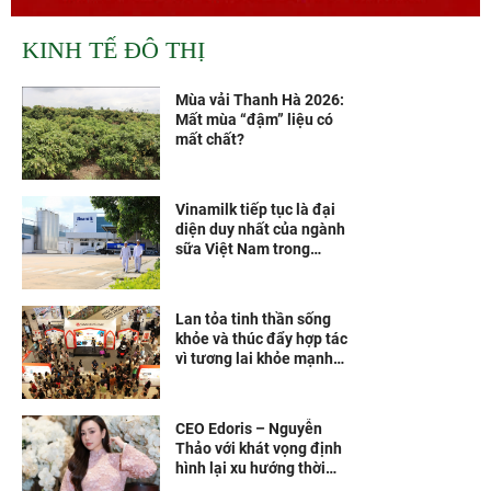
KINH TẾ ĐÔ THỊ
Mùa vải Thanh Hà 2026:
Mất mùa “đậm” liệu có
mất chất?
Vinamilk tiếp tục là đại
diện duy nhất của ngành
sữa Việt Nam trong
Fortune 500 Đông Nam Á
Lan tỏa tinh thần sống
khỏe và thúc đẩy hợp tác
vì tương lai khỏe mạnh
hơn
CEO Edoris – Nguyễn
Thảo với khát vọng định
hình lại xu hướng thời
trang Việt