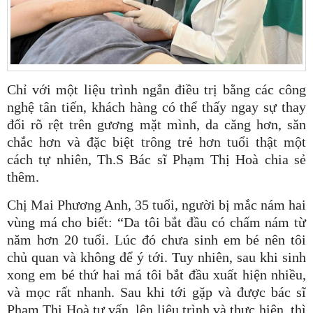
Chỉ với một liệu trình ngắn điều trị bằng các công
nghệ tân tiến, khách hàng có thể thấy ngay sự thay
đổi rõ rệt trên gương mặt mình, da căng hơn, săn
chắc hơn và đặc biệt trông trẻ hơn tuổi thật một
cách tự nhiên, Th.S Bác sĩ Phạm Thị Hoà chia sẻ
thêm.
Chị Mai Phương Anh, 35 tuổi, người bị mắc nám hai
vùng má cho biết: “Da tôi bắt đầu có chấm nám từ
năm hơn 20 tuổi. Lúc đó chưa sinh em bé nên tôi
chủ quan và không để ý tới. Tuy nhiên, sau khi sinh
xong em bé thứ hai má tôi bắt đầu xuất hiện nhiều,
và mọc rất nhanh. Sau khi tới gặp và được bác sĩ
Phạm Thị Hoà tư vấn, lên liệu trình và thực hiện, thì