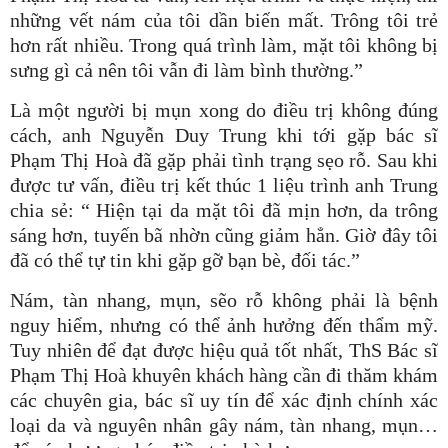
những vết nám của tôi dần biến mất. Trông tôi trẻ
hơn rất nhiều. Trong quá trình làm, mặt tôi không bị
sưng gì cả nên tôi vẫn đi làm bình thường.”
Là một người bị mụn xong do điều trị không đúng
cách, anh Nguyễn Duy Trung khi tới gặp bác sĩ
Phạm Thị Hoà đã gặp phải tình trạng sẹo rỗ. Sau khi
được tư vấn, điều trị kết thúc 1 liệu trình anh Trung
chia sẻ: “ Hiện tại da mặt tôi đã mịn hơn, da trông
sáng hơn, tuyến bã nhờn cũng giảm hẳn. Giờ đây tôi
đã có thể tự tin khi gặp gỡ bạn bè, đối tác.”
Nám, tàn nhang, mụn, sẽo rỗ không phải là bệnh
nguy hiểm, nhưng có thể ảnh hưởng đến thẩm mỹ.
Tuy nhiên để đạt được hiệu quả tốt nhất, ThS Bác sĩ
Phạm Thị Hoà khuyên khách hàng cần đi thăm khám
các chuyên gia, bác sĩ uy tín để xác định chính xác
loại da và nguyên nhân gây nám, tàn nhang, mụn…