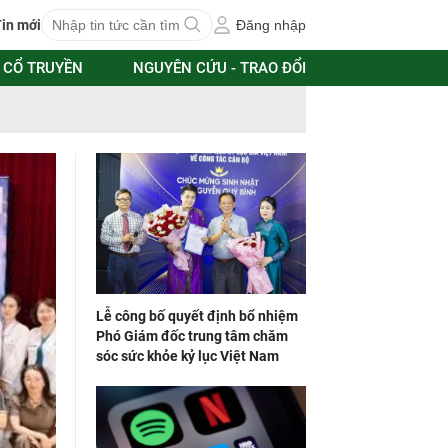
in mới
Đăng nhập
 CỔ TRUYỀN
NGUYÊN CỨU - TRAO ĐỔI
Lễ công bố quyết định bổ nhiệm
Phó Giám đốc trung tâm chăm
sóc sức khỏe kỷ lục Việt Nam