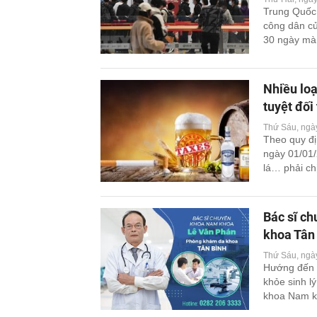
Trung Quốc 
công dân của
30 ngày mà k
cảnh chính 
Nhiều loạ
tuyệt đối 
Thứ Sáu, ngà
Theo quy đị
ngày 01/01/
lá… phải ch
chức họp bá
Bác sĩ c
khoa Tân
Thứ Sáu, ngà
Hướng đến m
khỏe sinh l
khoa Nam kh
sĩ chuyên k