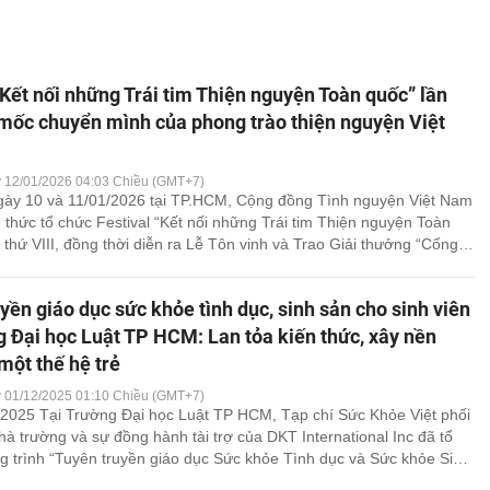
thức, xây nền tảng cho mộ
thế hệ trẻ
“Kết nối những Trái tim Thiện nguyện Toàn quốc” lần
 mốc chuyển mình của phong trào thiện nguyện Việt
y 12/01/2026 04:03 Chiều (GMT+7)
gày 10 và 11/01/2026 tại TP.HCM, Cộng đồng Tình nguyện Việt Nam
 thức tổ chức Festival “Kết nối những Trái tim Thiện nguyện Toàn
 thứ VIII, đồng thời diễn ra Lễ Tôn vinh và Trao Giải thưởng “Cống
g đồng” năm 2025. Đây là sự kiện [...]
yền giáo dục sức khỏe tình dục, sinh sản cho sinh viên
g Đại học Luật TP HCM: Lan tỏa kiến thức, xây nền
một thế hệ trẻ
y 01/12/2025 01:10 Chiều (GMT+7)
2025 Tại Trường Đại học Luật TP HCM, Tạp chí Sức Khỏe Việt phối
à trường và sự đồng hành tài trợ của DKT International Inc đã tổ
 trình “Tuyên truyền giáo dục Sức khỏe Tình dục và Sức khỏe Sinh
sinh, sinh viên”. Sự kiện diễn [...]