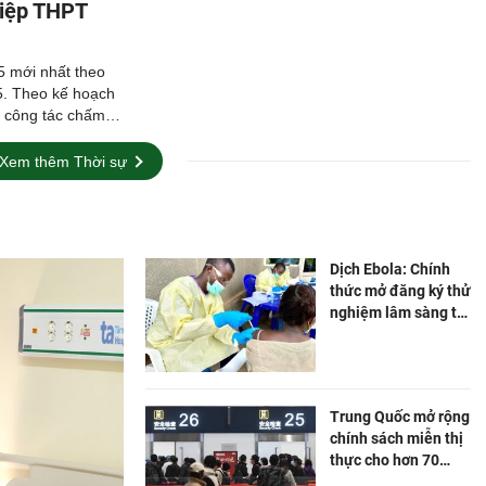
hiệp THPT
5 mới nhất theo
. Theo kế hoạch
t công tác chấm
m nhất vào 17h
Xem thêm Thời sự
Dịch Ebola: Chính
thức mở đăng ký thử
nghiệm lâm sàng tại
Cộng hòa Dân chủ
Congo
Trung Quốc mở rộng
chính sách miễn thị
thực cho hơn 70
quốc gia