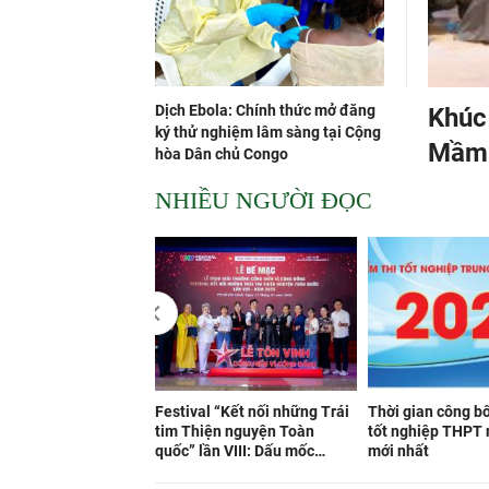
Dịch Ebola: Chính thức mở đăng
Khúc
ký thử nghiệm lâm sàng tại Cộng
Mầm 
hòa Dân chủ Congo
Bình
NHIỀU NGƯỜI ĐỌC
Festival “Kết nối những Trái
Thời gian công bố
tim Thiện nguyện Toàn
tốt nghiệp THPT
quốc” lần VIII: Dấu mốc
mới nhất
chuyển mình của phong trào