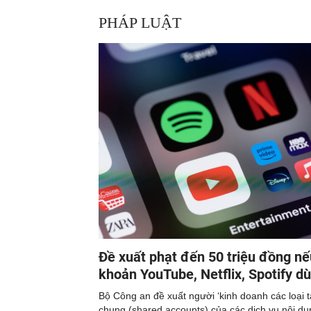
PHÁP LUẬT
Đề xuất phạt đến 50 triệu đồng nế
khoản YouTube, Netflix, Spotify d
Bộ Công an đề xuất người ‘kinh doanh các loại 
chung (shared accounts) của các dịch vụ nội dun