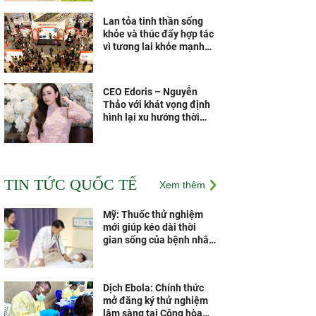
Lan tỏa tinh thần sống
khỏe và thúc đẩy hợp tác
vì tương lai khỏe mạnh
hơn
CEO Edoris – Nguyễn
Thảo với khát vọng định
hình lại xu hướng thời
trang Việt
Các vắc xin thế hệ mới
theo công nghệ của Pháp
TIN TỨC QUỐC TẾ
Xem thêm
sẽ được sản xuất tại Nhà
máy Vắc xin và Sinh
phẩm VNVC từ năm 2028
Mỹ: Thuốc thử nghiệm
mới giúp kéo dài thời
gian sống của bệnh nhân
ung thư tụy
Dịch Ebola: Chính thức
mở đăng ký thử nghiệm
lâm sàng tại Cộng hòa