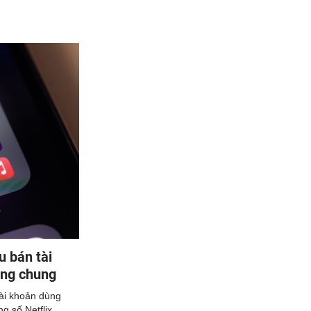
u bán tài
ùng chung
tài khoản dùng
g số Netflix,