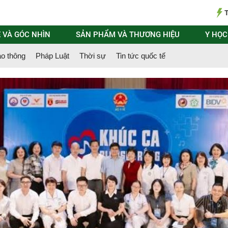
T
 VÀ GÓC NHÌN
SẢN PHẨM VÀ THƯƠNG HIỆU
Y HỌC
ao thông
Pháp Luật
Thời sự
Tin tức quốc tế