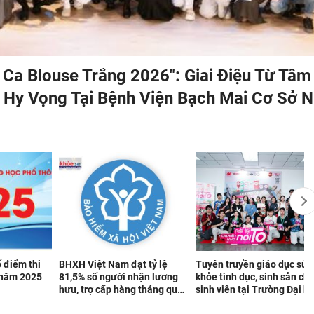
 Ca Blouse Trắng 2026″: Giai Điệu Từ Tâm
Hy Vọng Tại Bệnh Viện Bạch Mai Cơ Sở N
 điểm thi
BHXH Việt Nam đạt tỷ lệ
Tuyên truyền giáo dục sức
 năm 2025
81,5% số người nhận lương
khỏe tình dục, sinh sản ch
hưu, trợ cấp hàng tháng qua
sinh viên tại Trường Đại h
tài khoản
Luật TP HCM: Lan tỏa kiến