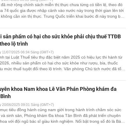
đã mở rộng chính sách miễn thị thực chưa từng có tiền lệ, theo đó
 74 quốc gia được nhập cảnh vào nước này trong thời gian lên tới
hông cần xin thị thực. Trung Quốc triển khai bước đi này trong bối
phủ đang [...]
i sản phẩm có hại cho sức khỏe phải chịu thuế TTĐB
theo lộ trình
y 11/07/2025 06:34 Sáng (GMT+7)
nh tại Luật Thuế tiêu thụ đặc biệt năm 2025 có hiệu lực thi hành từ
2026, nhiều sản phẩm có hại cho sức khỏe như rượu, bia, thuốc
ịu mức thuế tuyệt đối theo lộ trình. Văn phòng Chủ tịch nước đã tổ
o công bố Lệnh [...]
huyên khoa Nam khoa Lê Văn Phán Phòng khám đa
 Bình
y 20/06/2025 09:01 Sáng (GMT+7)
ục tiêu đồng hành cùng nam giới trong hành trình chăm sóc sức
ý và sinh sản, Phòng khám Đa khoa Tân Bình đã phát triển chuyên
oa với đội ngũ bác sĩ giàu kinh nghiệm. Nổi bật trong số đó là Bác
hoa Nam khoa Lê [...]