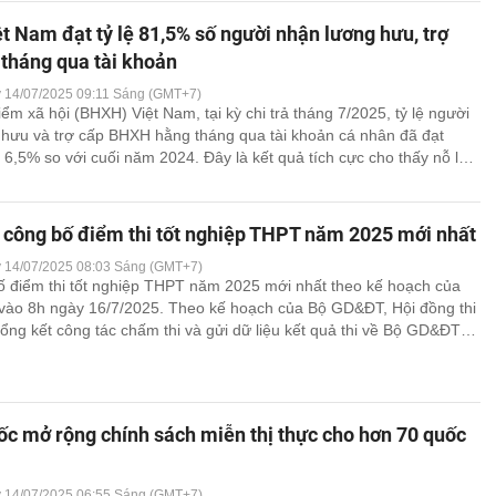
 Nam đạt tỷ lệ 81,5% số người nhận lương hưu, trợ
tháng qua tài khoản
y 14/07/2025 09:11 Sáng (GMT+7)
ểm xã hội (BHXH) Việt Nam, tại kỳ chi trả tháng 7/2025, tỷ lệ người
hưu và trợ cấp BHXH hằng tháng qua tài khoản cá nhân đã đạt
 6,5% so với cuối năm 2024. Đây là kết quả tích cực cho thấy nỗ lực
 của ngành [...]
 công bố điểm thi tốt nghiệp THPT năm 2025 mới nhất
y 14/07/2025 08:03 Sáng (GMT+7)
ố điểm thi tốt nghiệp THPT năm 2025 mới nhất theo kế hoạch của
ào 8h ngày 16/7/2025. Theo kế hoạch của Bộ GD&ĐT, Hội đồng thi
 tổng kết công tác chấm thi và gửi dữ liệu kết quả thi về Bộ GD&ĐT
ào 17h ngày 13/7/2025. [...]
 mở rộng chính sách miễn thị thực cho hơn 70 quốc
y 14/07/2025 06:55 Sáng (GMT+7)