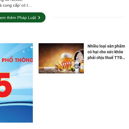
à cung cấp’ có thể
đây công bố dự
em thêm Pháp Luật
Nhiều loại sản phẩm
có hại cho sức khỏe
phải chịu thuế TTĐB
tuyệt đối theo lộ
trình