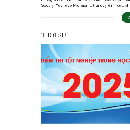
Spotify, YouTube Premium.. trái quy định của nh
bị xử phạt đến 50 triệu đồng. Bộ Công an mới 
thảo Nghị định quy [...]
X
THỜI SỰ