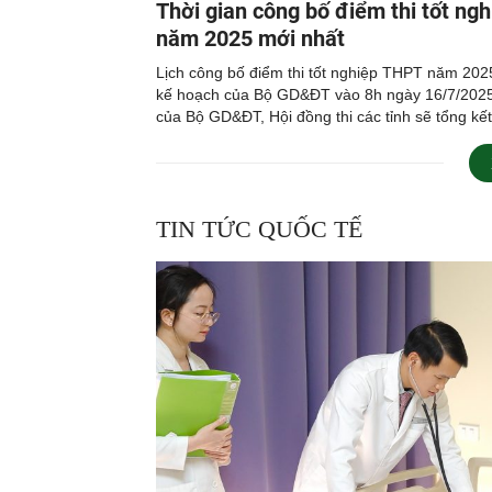
Thời gian công bố điểm thi tốt ng
năm 2025 mới nhất
Lịch công bố điểm thi tốt nghiệp THPT năm 202
kế hoạch của Bộ GD&ĐT vào 8h ngày 16/7/2025
của Bộ GD&ĐT, Hội đồng thi các tỉnh sẽ tổng kế
thi và gửi dữ liệu kết quả thi về Bộ GD&ĐT chậ
ngày 13/7/2025. [...]
TIN TỨC QUỐC TẾ