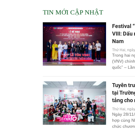
thiện nguyện Việt Nam
TIN MỚI CẬP NHẬT
Festival 
VIII: Dấu
Nam
Thứ Hai, ngà
Trong hai n
(VNV) chính
quốc” – Lần
hiến vì Cộn
Tuyên tru
tại Trườn
tảng cho 
Thứ Hai, ngà
Ngày 28/11/
hợp cùng Nh
chức chương
sản cho học 