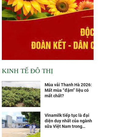
KINH TẾ ĐÔ THỊ
Mùa vải Thanh Hà 2026:
Mất mùa “đậm” liệu có
mất chất?
Vinamilk tiếp tục là đại
diện duy nhất của ngành
sữa Việt Nam trong
Fortune 500 Đông Nam Á