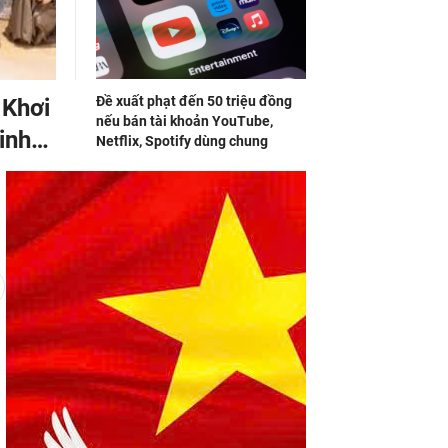
Đề xuất phạt đến 50 triệu đồng
 Khơi
nếu bán tài khoản YouTube,
inh
Netflix, Spotify dùng chung
Dịch Ebola: Chính thức mở
o
đăng ký thử nghiệm lâm
ọc
sàng tại Cộng hòa Dân chủ
Congo