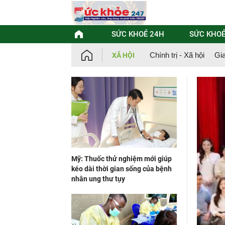
Chuyển
đến
nội
dung
SỨC KHOẺ 24H
SỨC KHOẺ
Chính trị - Xã hội
Gi
XÃ HỘI
Mỹ: Thuốc thử nghiệm mới giúp
kéo dài thời gian sống của bệnh
nhân ung thư tụy