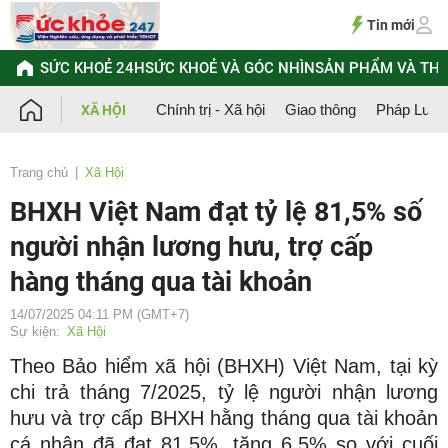
Chuyển
đến
Tin mới
nội
dung
SỨC KHOẺ 24H
SỨC KHOẺ VÀ GÓC NHÌN
SẢN PHẨM VÀ TH
Chính trị - Xã hội
Giao thông
Pháp Luật
XÃ HỘI
Trang chủ
Xã Hội
BHXH Việt Nam đạt tỷ lệ 81,5% số
người nhận lương hưu, trợ cấp
hàng tháng qua tài khoản
14/07/2025 04:11 PM (GMT+7)
Sự kiện:
Xã Hội
Theo Bảo hiểm xã hội (BHXH) Việt Nam, tại kỳ
chi trả tháng 7/2025, tỷ lệ người nhận lương
hưu và trợ cấp BHXH hằng tháng qua tài khoản
cá nhân đã đạt 81,5%, tăng 6,5% so với cuối