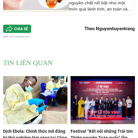
nguyên chất nổi bật như một
món quà lành tính, an toàn và
mang lại hiệu quả bền vững. Chỉ
cần chăm sóc đúng cách, bạn
hoàn toàn có thể sở hữu làn da
Theo Nguyenhuyentrang
CHIA SẺ
trắng hồng, rạng rỡ chỉ sau 30
Nguồn:
Theo: Suckhoeviet.org.vn
ngày với [...]
TIN LIÊN QUAN
Dịch Ebola: Chính thức mở đăng
Festival “Kết nối những Trái tim
ký thử nghiệm lâm sàng tại Cộng
Thiện nguyện Toàn quốc” lần