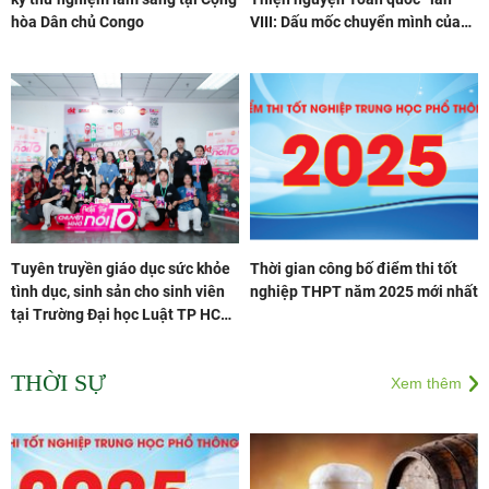
hòa Dân chủ Congo
VIII: Dấu mốc chuyển mình của
phong trào thiện nguyện Việt
Nam
Tuyên truyền giáo dục sức khỏe
Thời gian công bố điểm thi tốt
tình dục, sinh sản cho sinh viên
nghiệp THPT năm 2025 mới nhất
tại Trường Đại học Luật TP HCM:
Lan tỏa kiến thức, xây nền tảng
cho một thế hệ trẻ
THỜI SỰ
Xem thêm