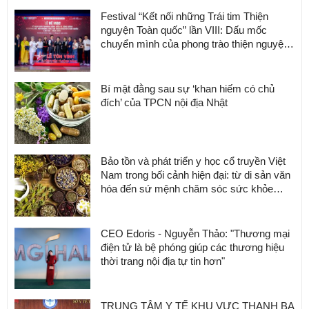
Festival “Kết nối những Trái tim Thiện
nguyện Toàn quốc” lần VIII: Dấu mốc
chuyển mình của phong trào thiện nguyện
Việt Nam
Bí mật đằng sau sự ‘khan hiếm có chủ
đích’ của TPCN nội địa Nhật
Bảo tồn và phát triển y học cổ truyền Việt
Nam trong bối cảnh hiện đại: từ di sản văn
hóa đến sứ mệnh chăm sóc sức khỏe
cộng đồng
CEO Edoris - Nguyễn Thảo: "Thương mại
điện tử là bệ phóng giúp các thương hiệu
thời trang nội địa tự tin hơn"
TRUNG TÂM Y TẾ KHU VỰC THANH BA