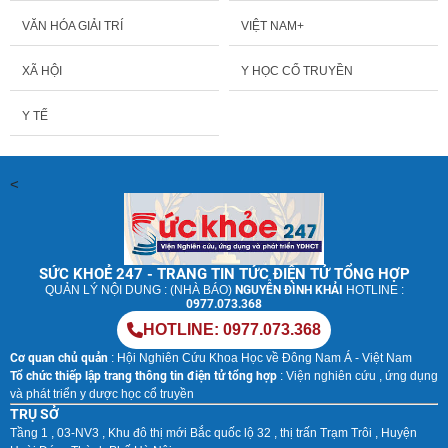
VĂN HÓA GIẢI TRÍ
VIỆT NAM+
XÃ HỘI
Y HỌC CỔ TRUYỀN
Y TẾ
<
SỨC KHOẺ 247 - TRANG TIN TỨC ĐIỆN TỬ TỔNG HỢP
QUẢN LÝ NỘI DUNG : (NHÀ BÁO)
NGUYỄN ĐÌNH KHẢI
HOTLINE :
0977.073.368
HOTLINE: 0977.073.368
Cơ quan chủ quản
: Hội Nghiên Cứu Khoa Học về Đông Nam Á - Việt Nam
Tổ chức thiếp lập trang thông tin điện tử tổng hợp
: Viện nghiên cứu , ứng dụng
và phát triển y dược học cổ truyền
TRỤ SỞ
Tầng 1 , 03-NV3 , Khu đô thị mới Bắc quốc lộ 32 , thị trấn Trạm Trôi , Huyện