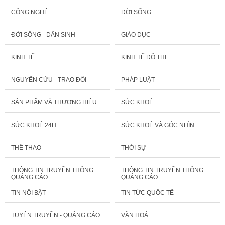
CÔNG NGHỆ
ĐỜI SỐNG
ĐỜI SỐNG - DÂN SINH
GIÁO DỤC
KINH TẾ
KINH TẾ ĐÔ THỊ
NGUYÊN CỨU - TRAO ĐỔI
PHÁP LUẬT
SẢN PHẨM VÀ THƯƠNG HIỆU
SỨC KHOẺ
SỨC KHOẺ 24H
SỨC KHOẺ VÀ GÓC NHÌN
THỂ THAO
THỜI SỰ
THÔNG TIN TRUYỀN THÔNG
THÔNG TIN TRUYỀN THÔNG
QUẢNG CÁO
QUẢNG CÁO
TIN NỔI BẬT
TIN TỨC QUỐC TẾ
TUYÊN TRUYỀN - QUẢNG CÁO
VĂN HOÁ