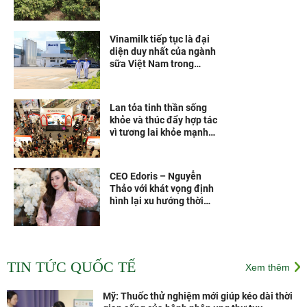
Vinamilk tiếp tục là đại
diện duy nhất của ngành
sữa Việt Nam trong
Fortune 500 Đông Nam Á
Lan tỏa tinh thần sống
khỏe và thúc đẩy hợp tác
vì tương lai khỏe mạnh
hơn
CEO Edoris – Nguyễn
Thảo với khát vọng định
hình lại xu hướng thời
trang Việt
Các vắc xin thế hệ mới
theo công nghệ của Pháp
TIN TỨC QUỐC TẾ
Xem thêm
sẽ được sản xuất tại Nhà
máy Vắc xin và Sinh
phẩm VNVC từ năm 2028
Mỹ: Thuốc thử nghiệm mới giúp kéo dài thời