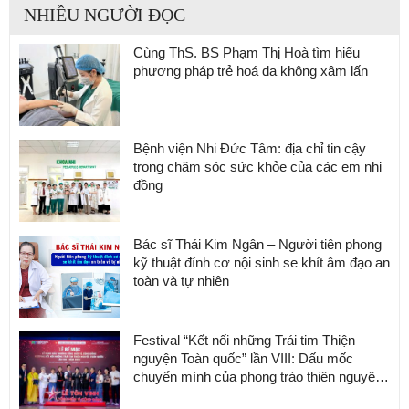
NHIỀU NGƯỜI ĐỌC
Cùng ThS. BS Phạm Thị Hoà tìm hiểu
phương pháp trẻ hoá da không xâm lấn
Bệnh viện Nhi Đức Tâm: địa chỉ tin cậy
trong chăm sóc sức khỏe của các em nhi
đồng
Bác sĩ Thái Kim Ngân – Người tiên phong
kỹ thuật đính cơ nội sinh se khít âm đạo an
toàn và tự nhiên
Festival “Kết nối những Trái tim Thiện
nguyện Toàn quốc” lần VIII: Dấu mốc
chuyển mình của phong trào thiện nguyện
Việt Nam