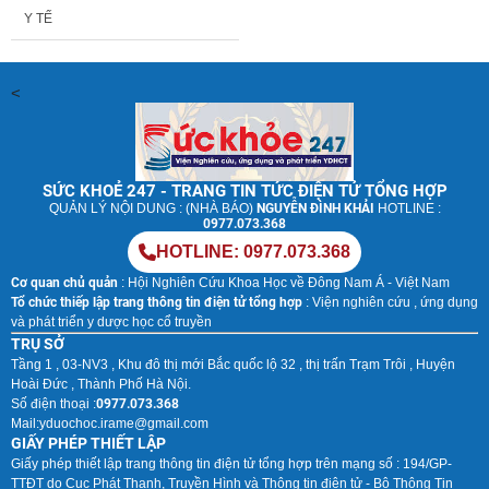
Y TẾ
<
SỨC KHOẺ 247 - TRANG TIN TỨC ĐIỆN TỬ TỔNG HỢP
QUẢN LÝ NỘI DUNG : (NHÀ BÁO)
NGUYỄN ĐÌNH KHẢI
HOTLINE :
0977.073.368
HOTLINE: 0977.073.368
Cơ quan chủ quản
: Hội Nghiên Cứu Khoa Học về Đông Nam Á - Việt Nam
Tổ chức thiếp lập trang thông tin điện tử tổng hợp
: Viện nghiên cứu , ứng dụng
và phát triển y dược học cổ truyền
TRỤ SỞ
Tầng 1 , 03-NV3 , Khu đô thị mới Bắc quốc lộ 32 , thị trấn Trạm Trôi , Huyện
Hoài Đức , Thành Phố Hà Nội.
Số điện thoại :
0977.073.368
Mail:
yduochoc.irame@gmail.com
GIẤY PHÉP THIẾT LẬP
Giấy phép thiết lập trang thông tin điện tử tổng hợp trên mạng số : 194/GP-
TTĐT do Cục Phát Thanh, Truyền Hình và Thông tin điện tử - Bộ Thông Tin