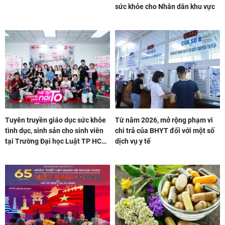
sức khỏe cho Nhân dân khu vực
Tuyên truyền giáo dục sức khỏe
Từ năm 2026, mở rộng phạm vi
tình dục, sinh sản cho sinh viên
chi trả của BHYT đối với một số
tại Trường Đại học Luật TP HCM:
dịch vụ y tế
Lan tỏa kiến thức, xây nền tảng
cho một thế hệ trẻ