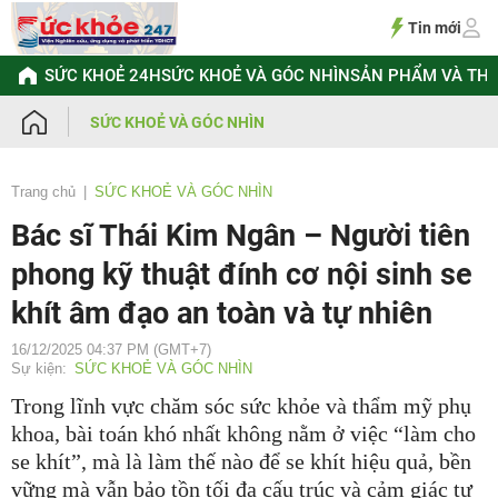
Chuyển
đến
Tin mới
nội
dung
SỨC KHOẺ 24H
SỨC KHOẺ VÀ GÓC NHÌN
SẢN PHẨM VÀ TH
SỨC KHOẺ VÀ GÓC NHÌN
Trang chủ
SỨC KHOẺ VÀ GÓC NHÌN
Bác sĩ Thái Kim Ngân – Người tiên
phong kỹ thuật đính cơ nội sinh se
khít âm đạo an toàn và tự nhiên
16/12/2025 04:37 PM (GMT+7)
Sự kiện:
SỨC KHOẺ VÀ GÓC NHÌN
Trong lĩnh vực chăm sóc sức khỏe và thẩm mỹ phụ
khoa, bài toán khó nhất không nằm ở việc “làm cho
se khít”, mà là làm thế nào để se khít hiệu quả, bền
vững mà vẫn bảo tồn tối đa cấu trúc và cảm giác tự