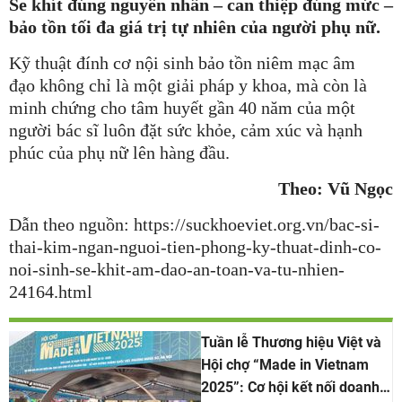
Se khít đúng nguyên nhân – can thiệp đúng mức –
bảo tồn tối đa giá trị tự nhiên của người phụ nữ.
Kỹ thuật đính cơ nội sinh bảo tồn niêm mạc âm
đạo không chỉ là một giải pháp y khoa, mà còn là
minh chứng cho tâm huyết gần 40 năm của một
người bác sĩ luôn đặt sức khỏe, cảm xúc và hạnh
phúc của phụ nữ lên hàng đầu.
Theo: Vũ Ngọc
Dẫn theo nguồn: https://suckhoeviet.org.vn/bac-si-
thai-kim-ngan-nguoi-tien-phong-ky-thuat-dinh-co-
noi-sinh-se-khit-am-dao-an-toan-va-tu-nhien-
24164.html
Tuần lễ Thương hiệu Việt và
Hội chợ “Made in Vietnam
2025”: Cơ hội kết nối doanh