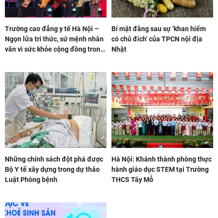
Trường cao đẳng y tế Hà Nội –
Bí mật đằng sau sự ‘khan hiếm
Ngọn lửa tri thức, sứ mệnh nhân
có chủ đích’ của TPCN nội địa
văn vì sức khỏe cộng đồng trong
Nhật
kỷ nguyên số
Những chính sách đột phá được
Hà Nội: Khánh thành phòng thực
Bộ Y tế xây dựng trong dự thảo
hành giáo dục STEM tại Trường
Luật Phòng bệnh
THCS Tây Mỗ