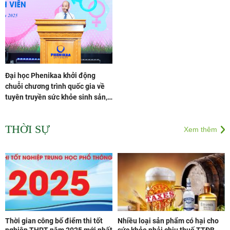
Đại học Phenikaa khởi động
chuỗi chương trình quốc gia về
tuyên truyền sức khỏe sinh sản,
sức khỏe tình dục cho học sinh,
sinh viên
THỜI SỰ
Xem thêm
Thời gian công bố điểm thi tốt
Nhiều loại sản phẩm có hại cho