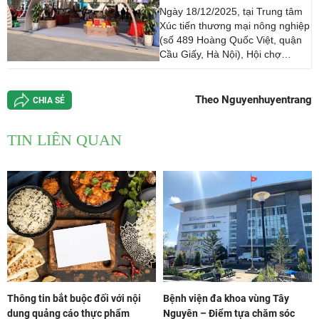
nghiệp và người tiêu dùng
Ngày 18/12/2025, tại Trung tâm
Xúc tiến thương mại nông nghiệp
(số 489 Hoàng Quốc Việt, quận
Cầu Giấy, Hà Nội), Hội chợ
“Made in Vietnam 2025” đã chính
thức khai mạc, mở đầu chuỗi
hoạt động xúc tiến thương mại
Theo Nguyenhuyentrang
CHIA SẺ
trọng điểm trong khuôn khổ Tuần
lễ Thương hiệu Việt 2025. Sự
TIN LIÊN QUAN
kiện do [...]
Thông tin bắt buộc đối với nội
Bệnh viện đa khoa vùng Tây
dung quảng cáo thực phẩm
Nguyên – Điểm tựa chăm sóc