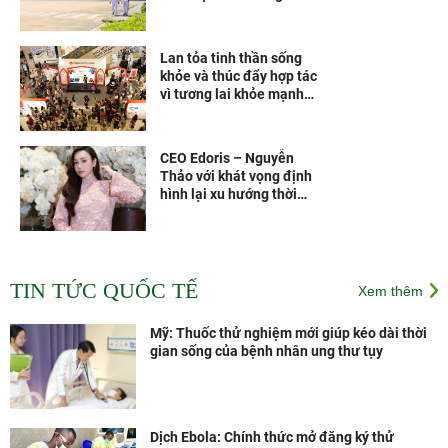
Fortune 500 Đông Nam Á
Lan tỏa tinh thần sống
khỏe và thúc đẩy hợp tác
vì tương lai khỏe mạnh
hơn
CEO Edoris – Nguyễn
Thảo với khát vọng định
hình lại xu hướng thời
trang Việt
Các vắc xin thế hệ mới
theo công nghệ của Pháp
TIN TỨC QUỐC TẾ
Xem thêm
sẽ được sản xuất tại Nhà
máy Vắc xin và Sinh
phẩm VNVC từ năm 2028
Mỹ: Thuốc thử nghiệm mới giúp kéo dài thời
gian sống của bệnh nhân ung thư tụy
Dịch Ebola: Chính thức mở đăng ký thử