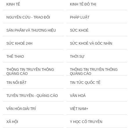
KINH TẾ
KINH TẾ ĐÔ THỊ
NGUYÊN CỨU - TRAO ĐỔI
PHÁP LUẬT
SẢN PHẨM VÀ THƯƠNG HIỆU
SỨC KHOẺ
SỨC KHOẺ 24H
SỨC KHOẺ VÀ GÓC NHÌN
THỂ THAO
THỜI SỰ
THÔNG TIN TRUYỀN THÔNG
THÔNG TIN TRUYỀN THÔNG
QUẢNG CÁO
QUẢNG CÁO
TIN NỔI BẬT
TIN TỨC QUỐC TẾ
TUYÊN TRUYỀN - QUẢNG CÁO
VĂN HOÁ
VĂN HÓA GIẢI TRÍ
VIỆT NAM+
XÃ HỘI
Y HỌC CỔ TRUYỀN