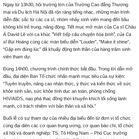
Ngay từ 13h30, hội trường lớn của Trường Cao đẳng Thương
mại và Du lịch Hà Nội đã rộn ràng tiếng nhạc, những màn trình
diễn đặc sắc từ các ca sĩ, nhóm nhảy sinh viên mang đến bầu
không khí trẻ trung, năng động. Tiết mục mở màn của Ca sĩ Châu
Á David Lê với ca khúc
“Viết tiếp câu chuyện hòa bình”, của Ca
sĩ Bùi Hoàng
cùng các màn biểu diễn “Louder”, “Make it shine”,
“Gặp em đúng lúc” đã khuấy động tinh thần của hàng trăm sinh
viên tham dự.
Đúng 14h00, chương trình chính thức bắt đầu. Trong lời dẫn mở
đầu, đại diện Ban Tổ chức nhấn mạnh mục tiêu của sự kiện:
“Tuyên truyền, nâng cao nhận thức, ý thức và kiến thức về sức
khỏe sinh sản, sức khỏe tình dục an toàn, phòng chống
HIV/AIDS, nạo phá thai; đồng thời khuyến khích lối sống lành
mạnh, có trách nhiệm với bản thân và xã hội.”
Buổi lễ có sự tham dự của nhiều đại biểu đến từ đơn vị tổ chức
cùng đại diên các cơ quan trung ương, cơ quan báo chí, tổ chức
xã hội và doanh nghiệp: TS. Tô Hồng Nam – Phó Cục trưởng