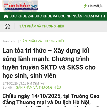
Chuyển
đến
Tin mới
nội
dung
SỨC KHOẺ 24H
SỨC KHOẺ VÀ GÓC NHÌN
SẢN PHẨM VÀ TH
SẢN PHẨM VÀ THƯƠNG HIỆU
Trang chủ
SẢN PHẨM VÀ THƯƠNG HIỆU
Lan tỏa tri thức – Xây dựng lối
sống lành mạnh: Chương trình
tuyên truyền SKTD và SKSS cho
học sinh, sinh viên
17/10/2025 03:13 PM (GMT+7)
Sự kiện:
SẢN PHẨM VÀ THƯƠNG HIỆU
Chiều ngày 14/10/2025, tại Trường Cao
đẳng Thương mại và Du lịch Hà Nội,