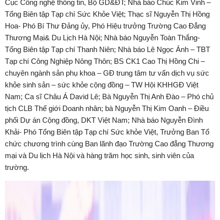
Cục Công nghệ thông tin, Bộ GD&ĐT; Nhà báo Chúc Kim Vinh –
Tổng Biên tập Tạp chí Sức Khỏe Việt; Thạc sĩ Nguyễn Thị Hồng
Hoa- Phó Bí Thư Đảng ủy, Phó Hiệu trưởng Trường Cao Đẳng
Thương Mại& Du Lịch Hà Nội; Nhà báo Nguyễn Toàn Thắng-
Tổng Biên tập Tạp chí Thanh Niên; Nhà báo Lê Ngọc Ánh – TBT
Tạp chí Công Nghiệp Nông Thôn; BS CK1 Cao Thị Hồng Chi –
chuyên ngành sản phụ khoa – GĐ trung tâm tư vấn dịch vụ sức
khỏe sinh sản – sức khỏe cộng đồng – TW Hội KHHGĐ Việt
Nam; Ca sĩ Châu Á David Lê; Bà Nguyễn Thị Anh Đào – Phó chủ
tịch CLB Thế giới Doanh nhân; bà Nguyễn Thị Kim Oanh – Điều
phối Dự án Cộng đồng, DKT Việt Nam; Nhà báo Nguyễn Đình
Khải- Phó Tổng Biên tập Tạp chí Sức khỏe Việt, Trưởng Ban Tổ
chức chương trình cùng Ban lãnh đạo Trường Cao đẳng Thương
mại và Du lịch Hà Nội và hàng trăm học sinh, sinh viên của
trường.