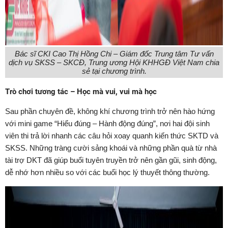
Bác sĩ CKI Cao Thị Hồng Chi – Giám đốc Trung tâm Tư vấn
dịch vụ SKSS – SKCĐ, Trung ương Hội KHHGĐ Việt Nam chia
sẻ tại chương trình.
Trò chơi tương tác – Học mà vui, vui mà học
Sau phần chuyên đề, không khí chương trình trở nên hào hứng
với mini game “Hiểu đúng – Hành động đúng”, nơi hai đội sinh
viên thi trả lời nhanh các câu hỏi xoay quanh kiến thức SKTD và
SKSS. Những tràng cười sảng khoái và những phần quà từ nhà
tài trợ DKT đã giúp buổi tuyên truyền trở nên gần gũi, sinh động,
dễ nhớ hơn nhiều so với các buổi học lý thuyết thông thường.