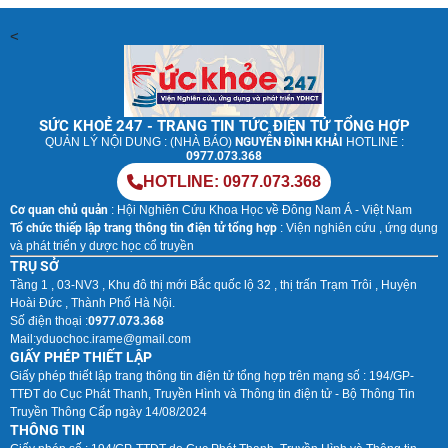
<
SỨC KHOẺ 247 - TRANG TIN TỨC ĐIỆN TỬ TỔNG HỢP
QUẢN LÝ NỘI DUNG : (NHÀ BÁO)
NGUYỄN ĐÌNH KHẢI
HOTLINE :
0977.073.368
HOTLINE: 0977.073.368
Cơ quan chủ quản
: Hội Nghiên Cứu Khoa Học về Đông Nam Á - Việt Nam
Tổ chức thiếp lập trang thông tin điện tử tổng hợp
: Viện nghiên cứu , ứng dụng
và phát triển y dược học cổ truyền
TRỤ SỞ
Tầng 1 , 03-NV3 , Khu đô thị mới Bắc quốc lộ 32 , thị trấn Trạm Trôi , Huyện
Hoài Đức , Thành Phố Hà Nội.
Số điện thoại :
0977.073.368
Mail:
yduochoc.irame@gmail.com
GIẤY PHÉP THIẾT LẬP
Giấy phép thiết lập trang thông tin điện tử tổng hợp trên mạng số : 194/GP-
TTĐT do Cục Phát Thanh, Truyền Hình và Thông tin điện tử - Bộ Thông Tin
Truyền Thông Cấp ngày 14/08/2024
THÔNG TIN