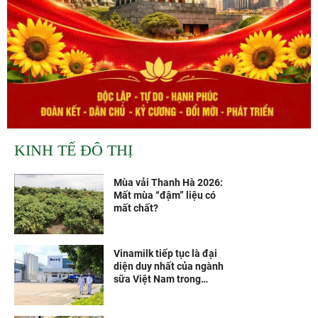
KINH TẾ ĐÔ THỊ
Mùa vải Thanh Hà 2026:
Mất mùa “đậm” liệu có
mất chất?
Vinamilk tiếp tục là đại
diện duy nhất của ngành
sữa Việt Nam trong
Fortune 500 Đông Nam Á