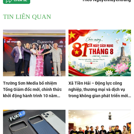
cơ biến chứng tim mạch nghiêm
trọng. Theo các chuyên [...]
TIN LIÊN QUAN
Trường Sơn Media bổ nhiệm
Xã Tiền Hải – Động lực công
Tổng Giám đốc mới, chính thức
nghiệp, thương mại và dịch vụ
khởi động hành trình 10 năm
trong không gian phát triển mới
“Bông hồng Quyền lực 2026”
của tỉnh Hưng Yên