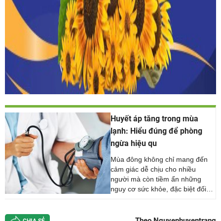
Huyết áp tăng trong mùa
lạnh: Hiểu đúng để phòng
ngừa hiệu qu
Mùa đông không chỉ mang đến
cảm giác dễ chịu cho nhiều
người mà còn tiềm ẩn những
nguy cơ sức khỏe, đặc biệt đối
với bệnh nhân cao huyết áp.
Thời tiết lạnh giá có thể khiến
huyết áp tăng cao, dẫn đến nguy
Theo Nguyenhuyentrang
CHIA SẺ