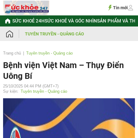
Chuyển
đến
Tin mới
nội
dung
SỨC KHOẺ 24H
SỨC KHOẺ VÀ GÓC NHÌN
SẢN PHẨM VÀ TH
TUYÊN TRUYỀN - QUẢNG CÁO
Trang chủ
Tuyên truyền - Quảng cáo
Bệnh viện Việt Nam – Thụy Điển
Uông Bí
25/10/2025 04:44 PM (GMT+7)
Sự kiện:
Tuyên truyền - Quảng cáo