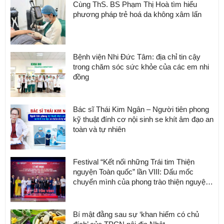
Cùng ThS. BS Phạm Thị Hoà tìm hiểu
phương pháp trẻ hoá da không xâm lấn
Bệnh viện Nhi Đức Tâm: địa chỉ tin cậy
trong chăm sóc sức khỏe của các em nhi
đồng
Bác sĩ Thái Kim Ngân – Người tiên phong
kỹ thuật đính cơ nội sinh se khít âm đạo an
toàn và tự nhiên
Festival “Kết nối những Trái tim Thiện
nguyện Toàn quốc” lần VIII: Dấu mốc
chuyển mình của phong trào thiện nguyện
Việt Nam
Bí mật đằng sau sự ‘khan hiếm có chủ