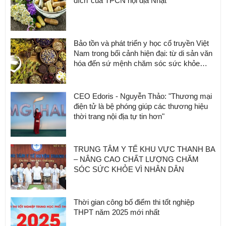
đích’ của TPCN nội địa Nhật
Bảo tồn và phát triển y học cổ truyền Việt
Nam trong bối cảnh hiện đại: từ di sản văn
hóa đến sứ mệnh chăm sóc sức khỏe
cộng đồng
CEO Edoris - Nguyễn Thảo: "Thương mại
điện tử là bệ phóng giúp các thương hiệu
thời trang nội địa tự tin hơn"
TRUNG TÂM Y TẾ KHU VỰC THANH BA
– NÂNG CAO CHẤT LƯỢNG CHĂM
SÓC SỨC KHỎE VÌ NHÂN DÂN
Thời gian công bố điểm thi tốt nghiệp
THPT năm 2025 mới nhất