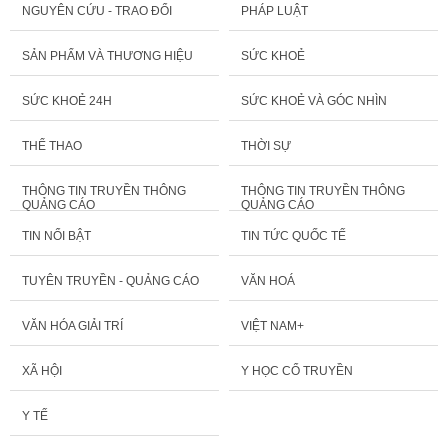
NGUYÊN CỨU - TRAO ĐỔI
PHÁP LUẬT
SẢN PHẨM VÀ THƯƠNG HIỆU
SỨC KHOẺ
SỨC KHOẺ 24H
SỨC KHOẺ VÀ GÓC NHÌN
THỂ THAO
THỜI SỰ
THÔNG TIN TRUYỀN THÔNG
THÔNG TIN TRUYỀN THÔNG
QUẢNG CÁO
QUẢNG CÁO
TIN NỔI BẬT
TIN TỨC QUỐC TẾ
TUYÊN TRUYỀN - QUẢNG CÁO
VĂN HOÁ
VĂN HÓA GIẢI TRÍ
VIỆT NAM+
XÃ HỘI
Y HỌC CỔ TRUYỀN
Y TẾ