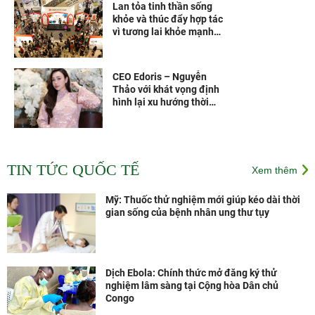
Lan tỏa tinh thần sống
khỏe và thúc đẩy hợp tác
vì tương lai khỏe mạnh
hơn
CEO Edoris – Nguyễn
Thảo với khát vọng định
hình lại xu hướng thời
trang Việt
Các vắc xin thế hệ mới
theo công nghệ của Pháp
TIN TỨC QUỐC TẾ
Xem thêm
sẽ được sản xuất tại Nhà
máy Vắc xin và Sinh
phẩm VNVC từ năm 2028
Mỹ: Thuốc thử nghiệm mới giúp kéo dài thời
gian sống của bệnh nhân ung thư tụy
Dịch Ebola: Chính thức mở đăng ký thử
nghiệm lâm sàng tại Cộng hòa Dân chủ
Congo