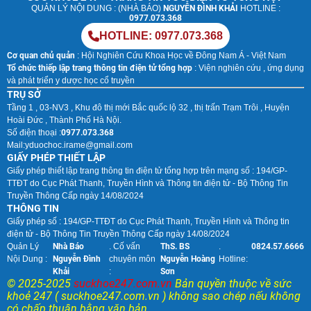
QUẢN LÝ NỘI DUNG : (NHÀ BÁO)
NGUYỄN ĐÌNH KHẢI
HOTLINE :
0977.073.368
HOTLINE: 0977.073.368
Cơ quan chủ quản
: Hội Nghiên Cứu Khoa Học về Đông Nam Á - Việt Nam
Tổ chức thiếp lập trang thông tin điện tử tổng hợp
: Viện nghiên cứu , ứng dụng
và phát triển y dược học cổ truyền
TRỤ SỞ
Tầng 1 , 03-NV3 , Khu đô thị mới Bắc quốc lộ 32 , thị trấn Trạm Trôi , Huyện
Hoài Đức , Thành Phố Hà Nội.
Số điện thoại :
0977.073.368
Mail:
yduochoc.irame@gmail.com
GIẤY PHÉP THIẾT LẬP
Giấy phép thiết lập trang thông tin điện tử tổng hợp trên mạng số : 194/GP-
TTĐT do Cục Phát Thanh, Truyền Hình và Thông tin điện tử - Bộ Thông Tin
Truyền Thông Cấp ngày 14/08/2024
THÔNG TIN
Giấy phép số : 194/GP-TTĐT do Cục Phát Thanh, Truyền Hình và Thông tin
điện tử - Bộ Thông Tin Truyền Thông Cấp ngày 14/08/2024
Quản Lý
Nhà Báo
. Cố vấn
ThS. BS
.
0824.57.6666
Nội Dung :
Nguyễn Đình
chuyên môn
Nguyễn Hoàng
Hotline:
Khải
:
Sơn
© 2025-2025
suckhoe247.com.vn
Bản quyền thuộc về sức
khoẻ 247 ( suckhoe247.com.vn ) không sao chép nếu không
có chấp thuận bằng văn bản