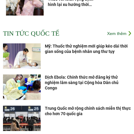
hình lại xu hướng thời
trang Việt
Các vắc xin thế hệ mới
theo công nghệ của Pháp
TIN TỨC QUỐC TẾ
Xem thêm
sẽ được sản xuất tại Nhà
máy Vắc xin và Sinh
phẩm VNVC từ năm 2028
Mỹ: Thuốc thử nghiệm mới giúp kéo dài thời
gian sống của bệnh nhân ung thư tụy
Dịch Ebola: Chính thức mở đăng ký thử
nghiệm lâm sàng tại Cộng hòa Dân chủ
Congo
Trung Quốc mở rộng chính sách miễn thị thực
cho hơn 70 quốc gia