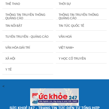
THỂ THAO
THỜI SỰ
THÔNG TIN TRUYỀN THÔNG
THÔNG TIN TRUYỀN THÔNG
QUẢNG CÁO
QUẢNG CÁO
TIN NỔI BẬT
TIN TỨC QUỐC TẾ
TUYÊN TRUYỀN - QUẢNG CÁO
VĂN HOÁ
VĂN HÓA GIẢI TRÍ
VIỆT NAM+
XÃ HỘI
Y HỌC CỔ TRUYỀN
Y TẾ
<
SỨC KHOẺ 247 - TRANG TIN TỨC ĐIỆN TỬ TỔNG HỢP