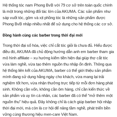
Hệ thống tóc nam Phong BvB với 79 cơ sở trên toàn quốc chính
là một trong những đối tác lớn của AKUMA. Các sản phẩm như
sáp vuốt tóc, gôm và xịt phồng tóc là những sản phẩm được
Phong BvB nhập nhiều nhất để sử dụng cho hệ thống các cơ sở.
Đồng hành cùng các barber trong thời đại mới
Trong thời đại số hóa, việc chỉ cắt tóc giỏi là chưa đủ. Hiểu được
điều đó, AKUMA đã chủ động hướng dẫn anh em barber tham gia
mô hình affiliate – xu hướng kiếm tiền hiện đại giúp thợ cắt tóc
vừa làm nghề, vừa tạo thêm nguồn thu nhập ổn định. Thông qua
hệ thống liên kết của AKUMA, barber có thể giới thiệu sản phẩm
mình đang sử dụng hằng ngày cho khách, vừa mang lại trải
nghiệm tốt hơn, vừa nhận thưởng trực tiếp từ mỗi đơn hàng phát
sinh. Không cần vốn, không cần ôm hàng, chỉ cần kiến thức về
sản phẩm và uy tín cá nhân, các barber đã có thể “mở thêm một
nguồn thu” hiệu quả. Đây không chỉ là cách giúp barber hội nhập
thời đại mới, mà còn là cơ hội để nâng tầm nghề, phát triển bền
vững cùng thương hiệu men-care Việt Nam.