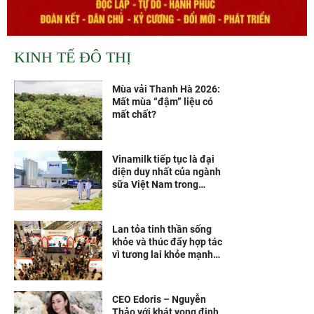
KINH TẾ ĐÔ THỊ
Mùa vải Thanh Hà 2026:
Mất mùa “đậm” liệu có
mất chất?
Vinamilk tiếp tục là đại
diện duy nhất của ngành
sữa Việt Nam trong
Fortune 500 Đông Nam Á
Lan tỏa tinh thần sống
khỏe và thúc đẩy hợp tác
vì tương lai khỏe mạnh
hơn
CEO Edoris – Nguyễn
Thảo với khát vọng định