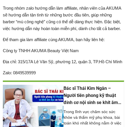
Trong nhóm zalo hướng dẫn làm affiliate, nhân viên của AKUMA
sẽ hướng dẫn tận tình từ những bước đầu tiên, giúp những
barber “mù công nghệ” cũng có thể dễ dàng thực hiện. Đặc biệt,
việc hướng dẫn này hoàn toàn miễn phí, dành cho tất cả barber.
Để tham gia làm affiliate cùng AKUMA, bạn hãy liên hệ:
Công ty TNHH AKUMA Beauty Việt Nam
Địa chỉ: 315/17A Lê Văn Sỹ, phường 12, quận 3, TP.Hồ Chí Minh
Zalo: 0849539999
Bác sĩ Thái Kim Ngân –
Người tiên phong kỹ thuật
đính cơ nội sinh se khít âm
đạo an toàn và tự nhiên
Trong lĩnh vực chăm sóc sức
khỏe và thẩm mỹ phụ khoa, bài
toán khó nhất không nằm ở việc