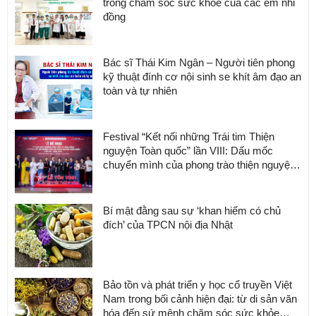
trong chăm sóc sức khỏe của các em nhi
đồng
Bác sĩ Thái Kim Ngân – Người tiên phong
kỹ thuật đính cơ nội sinh se khít âm đạo an
toàn và tự nhiên
Festival “Kết nối những Trái tim Thiện
nguyện Toàn quốc” lần VIII: Dấu mốc
chuyển mình của phong trào thiện nguyện
Việt Nam
Bí mật đằng sau sự ‘khan hiếm có chủ
đích’ của TPCN nội địa Nhật
Bảo tồn và phát triển y học cổ truyền Việt
Nam trong bối cảnh hiện đại: từ di sản văn
hóa đến sứ mệnh chăm sóc sức khỏe