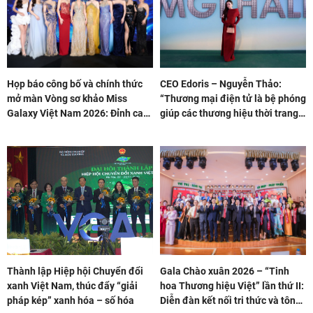
Họp báo công bố và chính thức
CEO Edoris – Nguyễn Thảo:
mở màn Vòng sơ khảo Miss
“Thương mại điện tử là bệ phóng
Galaxy Việt Nam 2026: Đỉnh cao
giúp các thương hiệu thời trang
nhan sắc trong kỷ nguyên số
nội địa tự tin hơn”
Thành lập Hiệp hội Chuyển đổi
Gala Chào xuân 2026 – “Tinh
xanh Việt Nam, thúc đẩy “giải
hoa Thương hiệu Việt” lần thứ II:
pháp kép” xanh hóa – số hóa
Diễn đàn kết nối tri thức và tôn