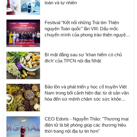
toàn và tự nhiên
Festival “Kết nối những Trái tim Thiện
nguyện Toàn quốc” lần VIII: Dấu mốc
chuyển mình của phong trào thiện nguyện
Việt Nam
Bí mật đằng sau sự ‘khan hiếm có chủ
đích’ của TPCN nội địa Nhật
Bảo tồn và phát triển y học cổ truyền Việt
Nam trong bối cảnh hiện đại: từ di sản văn
hóa đến sứ mệnh chăm sóc sức khỏe
cộng đồng
CEO Edoris - Nguyễn Thảo: "Thương mại
điện tử là bệ phóng giúp các thương hiệu
thời trang nội địa tự tin hơn"