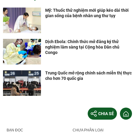
máy Vắc xin và Sinh
phẩm VNVC từ năm 2028
Mỹ: Thuốc thử nghiệm mới giúp kéo dài thời
gian sống của bệnh nhân ung thư tụy
Dịch Ebola: Chính thức mở đăng ký thử
nghiệm lâm sàng tại Cộng hòa Dân chủ
Congo
Trung Quốc mở rộng chính sách miễn thị thực
cho hơn 70 quốc gia
CHIA SẺ
BẠN ĐỌC
CHƯA PHÂN LOẠI