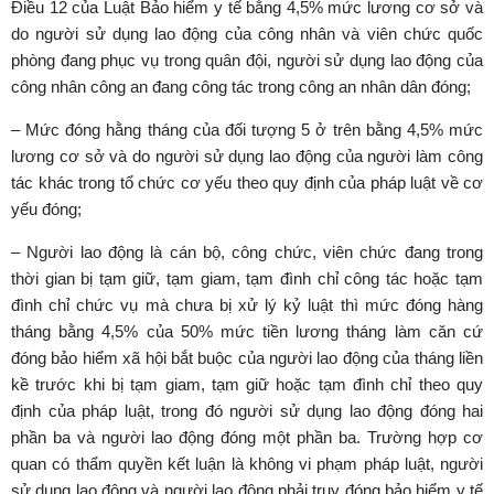
Điều 12 của Luật Bảo hiểm y tế bằng 4,5% mức lương cơ sở và
do người sử dụng lao động của công nhân và viên chức quốc
phòng đang phục vụ trong quân đội, người sử dụng lao động của
công nhân công an đang công tác trong công an nhân dân đóng;
– Mức đóng hằng tháng của đối tượng 5 ở trên bằng 4,5% mức
lương cơ sở và do người sử dụng lao động của người làm công
tác khác trong tổ chức cơ yếu theo quy định của pháp luật về cơ
yếu đóng;
– Người lao động là cán bộ, công chức, viên chức đang trong
thời gian bị tạm giữ, tạm giam, tạm đình chỉ công tác hoặc tạm
đình chỉ chức vụ mà chưa bị xử lý kỷ luật thì mức đóng hàng
tháng bằng 4,5% của 50% mức tiền lương tháng làm căn cứ
đóng bảo hiểm xã hội bắt buộc của người lao động của tháng liền
kề trước khi bị tạm giam, tạm giữ hoặc tạm đình chỉ theo quy
định của pháp luật, trong đó người sử dụng lao động đóng hai
phần ba và người lao động đóng một phần ba. Trường hợp cơ
quan có thẩm quyền kết luận là không vi phạm pháp luật, người
sử dụng lao động và người lao động phải truy đóng bảo hiểm y tế