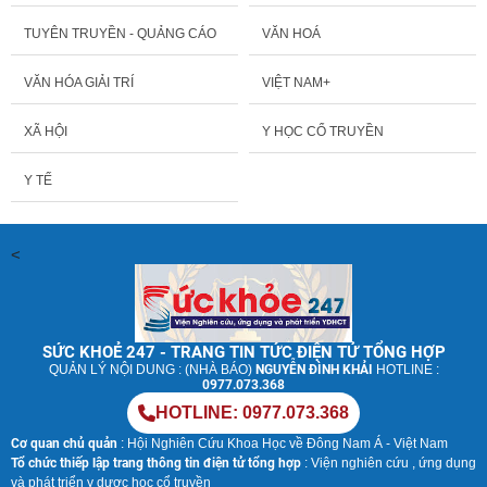
TUYÊN TRUYỀN - QUẢNG CÁO
VĂN HOÁ
VĂN HÓA GIẢI TRÍ
VIỆT NAM+
XÃ HỘI
Y HỌC CỔ TRUYỀN
Y TẾ
<
SỨC KHOẺ 247 - TRANG TIN TỨC ĐIỆN TỬ TỔNG HỢP
QUẢN LÝ NỘI DUNG : (NHÀ BÁO)
NGUYỄN ĐÌNH KHẢI
HOTLINE :
0977.073.368
HOTLINE: 0977.073.368
Cơ quan chủ quản
: Hội Nghiên Cứu Khoa Học về Đông Nam Á - Việt Nam
Tổ chức thiếp lập trang thông tin điện tử tổng hợp
: Viện nghiên cứu , ứng dụng
và phát triển y dược học cổ truyền