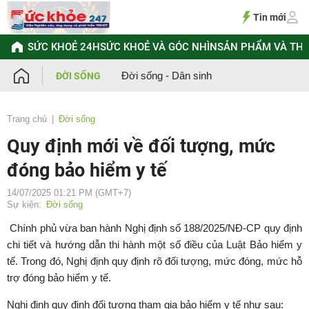
Chuyển
đến
Tin mới
nội
dung
SỨC KHOẺ 24H
SỨC KHOẺ VÀ GÓC NHÌN
SẢN PHẨM VÀ TH
Đời sống - Dân sinh
ĐỜI SỐNG
Trang chủ
Đời sống
Quy định mới về đối tượng, mức
đóng bảo hiểm y tế
14/07/2025 01:21 PM (GMT+7)
Sự kiện:
Đời sống
Chính phủ vừa ban hành Nghị định số 188/2025/NĐ-CP quy định
chi tiết và hướng dẫn thi hành một số điều của Luật Bảo hiểm y
tế. Trong đó, Nghị định quy định rõ đối tượng, mức đóng, mức hỗ
trợ đóng bảo hiểm y tế.
Nghị định quy định đối tượng tham gia bảo hiểm y tế như sau: