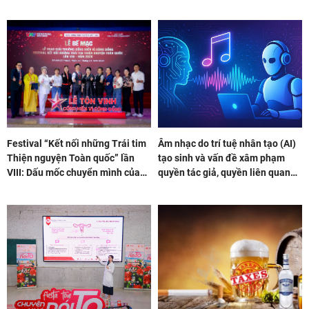
vinh thương hiệu Việt
Festival “Kết nối những Trái tim
Âm nhạc do trí tuệ nhân tạo (AI)
Thiện nguyện Toàn quốc” lần
tạo sinh và vấn đề xâm phạm
VIII: Dấu mốc chuyển mình của
quyền tác giả, quyền liên quan
phong trào thiện nguyện Việt
tại Việt Nam
Nam