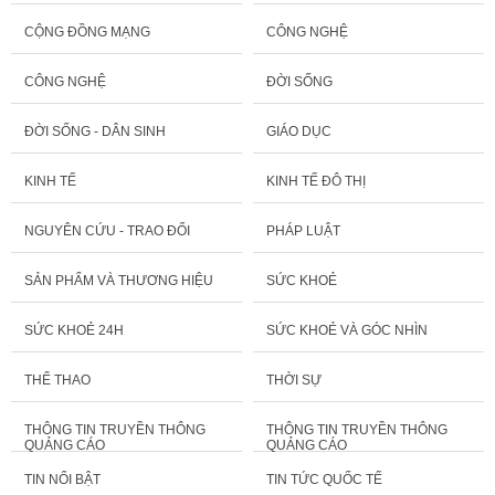
CỘNG ĐỒNG MẠNG
CÔNG NGHỆ
CÔNG NGHỆ
ĐỜI SỐNG
ĐỜI SỐNG - DÂN SINH
GIÁO DỤC
KINH TẾ
KINH TẾ ĐÔ THỊ
NGUYÊN CỨU - TRAO ĐỔI
PHÁP LUẬT
SẢN PHẨM VÀ THƯƠNG HIỆU
SỨC KHOẺ
SỨC KHOẺ 24H
SỨC KHOẺ VÀ GÓC NHÌN
THỂ THAO
THỜI SỰ
THÔNG TIN TRUYỀN THÔNG
THÔNG TIN TRUYỀN THÔNG
QUẢNG CÁO
QUẢNG CÁO
TIN NỔI BẬT
TIN TỨC QUỐC TẾ