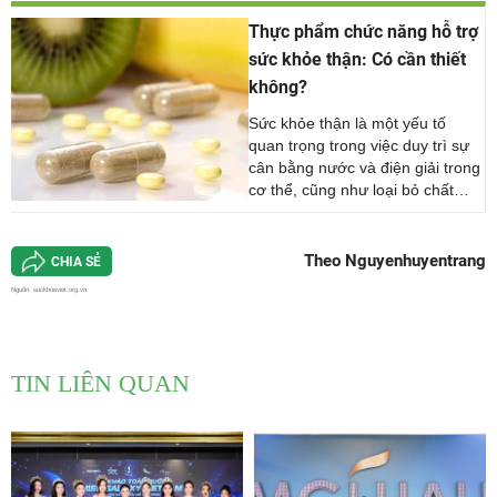
Thực phẩm chức năng hỗ trợ
sức khỏe thận: Có cần thiết
không?
Sức khỏe thận là một yếu tố
quan trọng trong việc duy trì sự
cân bằng nước và điện giải trong
cơ thể, cũng như loại bỏ chất
thải. Trong thời đại hiện nay, khi
mà chế độ ăn uống và lối sống
không còn lành mạnh như trước,
Theo Nguyenhuyentrang
CHIA SẺ
nhiều người đã bắt đầu tìm [...]
Nguồn:
suckhoeviet.org.vn
TIN LIÊN QUAN