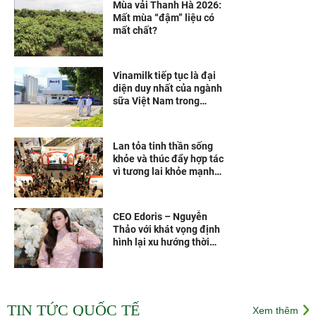
Mùa vải Thanh Hà 2026:
Mất mùa “đậm” liệu có
mất chất?
Vinamilk tiếp tục là đại
diện duy nhất của ngành
sữa Việt Nam trong
Fortune 500 Đông Nam Á
Lan tỏa tinh thần sống
khỏe và thúc đẩy hợp tác
vì tương lai khỏe mạnh
hơn
CEO Edoris – Nguyễn
Thảo với khát vọng định
hình lại xu hướng thời
trang Việt
Các vắc xin thế hệ mới
theo công nghệ của Pháp
TIN TỨC QUỐC TẾ
Xem thêm
sẽ được sản xuất tại Nhà