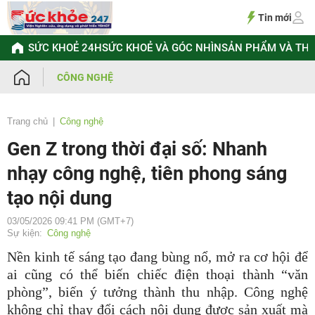
Chuyển
đến
Tin mới
nội
dung
SỨC KHOẺ 24H
SỨC KHOẺ VÀ GÓC NHÌN
SẢN PHẨM VÀ TH
CÔNG NGHỆ
Trang chủ
Công nghệ
Gen Z trong thời đại số: Nhanh
nhạy công nghệ, tiên phong sáng
tạo nội dung
03/05/2026 09:41 PM (GMT+7)
Sự kiện:
Công nghệ
Nền kinh tế sáng tạo đang bùng nổ, mở ra cơ hội để
ai cũng có thể biến chiếc điện thoại thành “văn
phòng”, biến ý tưởng thành thu nhập. C
ông nghệ
không chỉ thay đổi cách nội dung được sản xuất mà